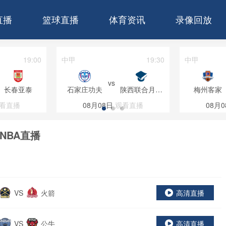
直播
篮球直播
体育资讯
录像回放
19:00
中甲
19:30
中甲
vs
长春亚泰
石家庄功夫
陕西联合月亮
梅州客家
泊队
看直播
08月08日
观看直播
08月0
NBA直播
VS
火箭
高清直播
VS
公牛
高清直播