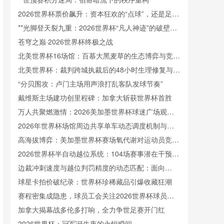
2026世界杯票价飙升：资本狂欢的“点球”，还是足球
灵魂的“红牌罚下”？
**光脚登天裂九重：2026世界杯“凡人神迹”的破壁史
诗**
苍穹之巅·2026世界杯终极之战
北美世界杯16场馆：百慕大黑麦草的生态博弈与竞技
重塑
北美世界杯：裁判跨城执裁后的48小时生理修复与竞
技状态重建策略
“分贝围攻：卢门主场用声浪打乱客队发球节奏”
戴维斯主场建功创里程碑：加拿大斩获世界杯首胜
万人共聚燃激情：2026美加墨世界杯球迷广场观赛
实录
2026年世界杯场馆周边共享单车动态调度机制与运
力配置优化方案研究
高海拔博弈：美加墨世界杯赛场氧代谢对运动员竞技
表现的动态调控研究
2026世界杯半自动越位系统：104场赛事潜在干预频
次预测
边裁冲刺速度与越位判罚精度的动态匹配：面向
2026世界杯的裁判训练参数优化
球星卡拍价破纪录：世界杯珍稀藏品引爆收藏狂潮
赛程密集成隐患，球员工会关注2026世界杯球员负
担
加拿大揭幕战多伦多打响，全力争世足赛开门红
2026世界杯：冠军诞生夜的永恒瞬间