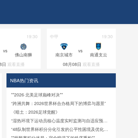
19:30
中甲
19:30
巴西甲
vs
vs
佛山南狮
南京城市
南通支云
格雷米
8日
观看直播
08月08日
观看直播
08
NBA热门资讯
**2026·北美足球巅峰对决**
“跨洲共舞：2026世界杯合办格局下的博弈与愿景”
《暗土：2026足球觉醒》
“湿热环境下运动员核心温度实时监测与自适应预警
机制研究”
“48队制世界杯积分分化引发的公平性困境及优化路
径研究”
**世预赛积分迷局：宿命暗流下的秩序重构**