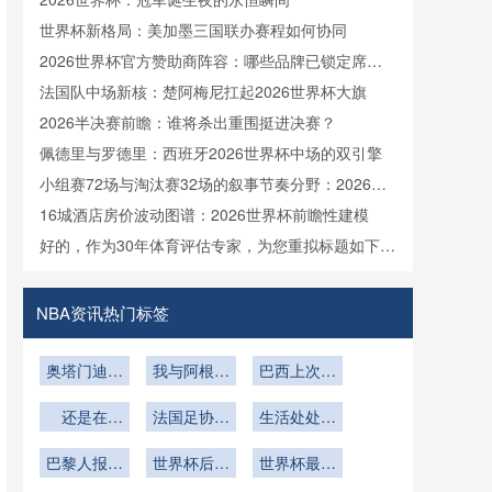
世界杯新格局：美加墨三国联办赛程如何协同
2026世界杯官方赞助商阵容：哪些品牌已锁定席
位？
法国队中场新核：楚阿梅尼扛起2026世界杯大旗
2026半决赛前瞻：谁将杀出重围挺进决赛？
佩德里与罗德里：西班牙2026世界杯中场的双引擎
小组赛72场与淘汰赛32场的叙事节奏分野：2026北
美世界杯前瞻
16城酒店房价波动图谱：2026世界杯前瞻性建模
好的，作为30年体育评估专家，为您重拟标题如下：
<br /> <br /> **美加墨世界杯场馆技术前沿：梅赛德
斯-奔驰球场可开合屋顶的赛时动态管理机制全解**
NBA资讯热门标签
奥塔门迪：
我与阿根廷
巴西上次输
世界杯之后
国家队的告
给欧洲球队
还是在
别已成定局
法国足协主
生活处处有
2018年世
席：世界杯
惊喜
界杯不敌比
巴黎人报独
征程结束官
世界杯后接
世界杯最后
家：齐达内
利时
宣新帅
任
6席之争即