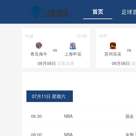
首页
足球
04:00
中超
19:00
中甲
vs
vs
拉努斯
青岛海牛
上海申花
苏州东吴
直播
08月08日
观看直播
08月08日
观
07月11日 星期六
06:30
NBA
掘金
08:00
NBA
灰熊