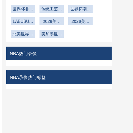
决赛的五轮
镜看美女被
婚协议书庆
淘汰赛路径
世界杯非遗
传统工艺碰
镜头捕捉
祝球队赢球
世界杯潮玩
优化：北美
联名款热销
撞足球文化
联名系列上
世界杯前瞻
LABUBU亮
2026美加
2026美加
线
相赛场引抢
墨世界杯揭
墨世界杯揭
北美世界杯
购
幕战开场哨
美加墨世界
幕战双方门
墨西哥城到
即将吹响全
杯美加墨三
将热身表现
纽约的5小
国海关通道
球关注
引关注
时航程对球
对球队装备
NBA热门录像
员生物钟的
运输的时效
影响
NBA录像热门标签