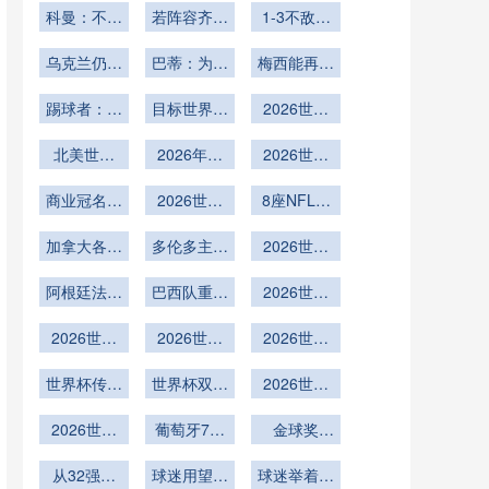
和法足协达
科曼：不认
若阵容齐整
将上演：波
1-3不敌瑞
成口头协议
为荷兰锋无
我们在世界
黑vs意大
典
乌克兰仍然
力
杯有竞争力
巴蒂：为没
利；科索沃
梅西能再带
无缘历史上
帮助马拉多
阿根廷拿世
vs土耳其
第二次晋级
踢球者：穆
目标世界杯
纳而愧疚
2026世界
界杯
西亚拉每天
世界杯
回最佳状态
杯福登灵
进行8小时
北美世界
2026年世
气：曼城中
2026世界
杯：中北美
训练
界杯：中北
场在开阔空
杯球场命名
商业冠名与
6席内加勒
美地区美国
2026世界
间的创造力
规则引热议
8座NFL球
比海地区的
世界杯传统
墨西哥之外
杯人工草皮
场需改造
名额分配深
加拿大各地
碰撞
的第三极崛
转天然草面
多伦多主办
2026世界
将举办免费
度解析
起深度解析
六场世界杯
临挑战
杯争冠格局
世界杯派对
阿根廷法国
赛事全城迎
巴西队重建
2026世界
分析
西班牙三足
接足球狂欢
之路
杯能否重振
2026世界
鼎立
2026世界
2026世界
桑巴雄风
杯
杯脑震荡换
杯球员伤病
世界杯传统
人规则能否
世界杯双前
预防能否更
2026世界
中锋复苏上
锋组合包办
完善？
杯C罗盼破
科学？
演头球帽子
2026世界
葡萄牙7号
全队进球
金球奖
纪录
杯梅西若能
戏法
冲击世界杯
GOAT实至
从32强到
率队卫冕
历史射手王
球迷用望远
球迷举着离
名归